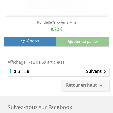
Rondelle Grower 8 Mm
0,72 €
Aperçu
fullscreen_exit
Ajouter au panier
Affichage 1-12 de 69 article(s)
1
Suivant
2
3
…
6

Retour en haut

Suivez-nous sur Facebook