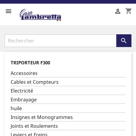
shopping_cart



TRIPORTEUR F300
Accessoires
Cables et Compteurs
Electricité
Embrayage
huile
Insignes et Monogrammes
Joints et Roulements
Leviers et Freins