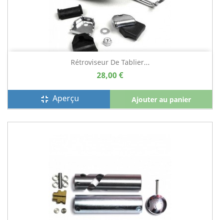
Rétroviseur De Tablier...
28,00 €
Aperçu
fullscreen_exit
Ajouter au panier