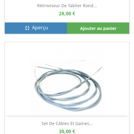
Rétroviseur De Tablier Rond...
28,00 €
Aperçu
fullscreen_exit
Ajouter au panier
Set De Câbles Et Gaines...
30,00 €