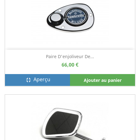
Paire D'enjoliveur De...
66,00 €
Aperçu
fullscreen_exit
Ajouter au panier