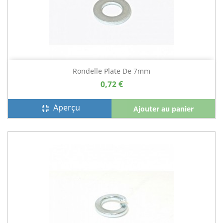
Rondelle Plate De 7mm
0,72 €
Aperçu
fullscreen_exit
Ajouter au panier