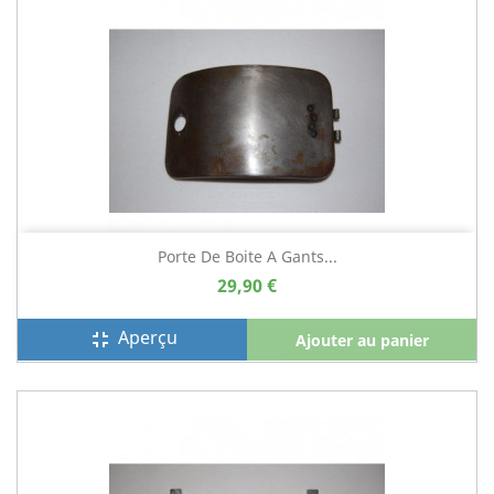
Porte De Boite A Gants...
29,90 €
Aperçu
fullscreen_exit
Ajouter au panier