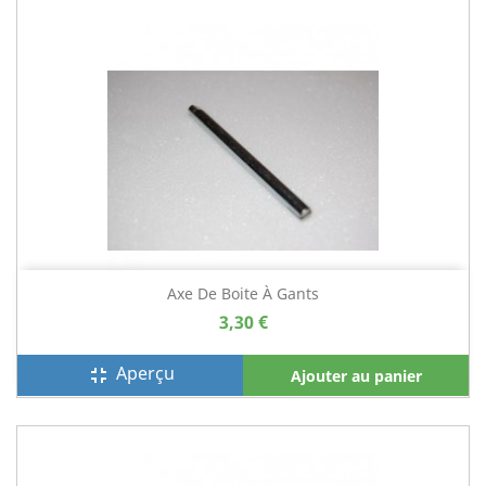
Axe De Boite À Gants
3,30 €
Aperçu
fullscreen_exit
Ajouter au panier