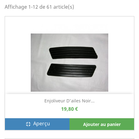
Affichage 1-12 de 61 article(s)
Enjoliveur D'ailes Noir...
19,80 €
Aperçu
fullscreen_exit
Ajouter au panier