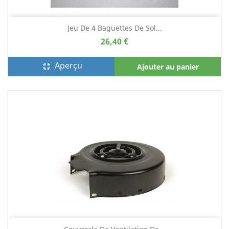
Jeu De 4 Baguettes De Sol...
26,40 €
Aperçu
fullscreen_exit
Ajouter au panier