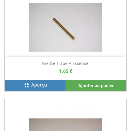
Axe De Trape A Essence.
1,65 €
Aperçu
fullscreen_exit
Ajouter au panier