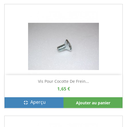
Vis Pour Cocotte De Frein...
1,65 €
Aperçu
fullscreen_exit
Ajouter au panier