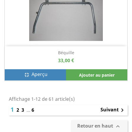
Béquille
33,00 €
Aperçu
fullscreen_exit
Ajouter au panier
Affichage 1-12 de 61 article(s)
1
Suivant
2
3
…
6

Retour en haut
