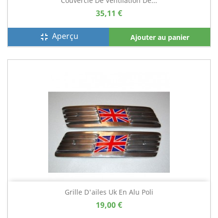
Couvercle De Ventilation De...
35,11 €
Aperçu
fullscreen_exit
Ajouter au panier
Grille D'ailes Uk En Alu Poli
19,00 €