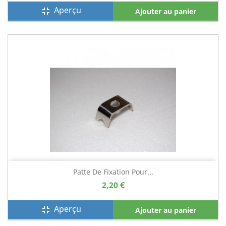
Aperçu
fullscreen_exit
Ajouter au panier
Patte De Fixation Pour...
2,20 €
Aperçu
fullscreen_exit
Ajouter au panier