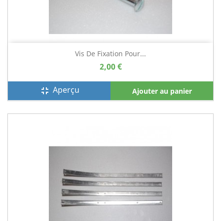
Vis De Fixation Pour...
2,00 €
Aperçu
fullscreen_exit
Ajouter au panier