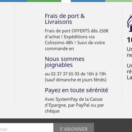
Frais de port &
Livraisons
Frais de port OFFERTS dès 250€
d'achat ! Expéditions via
1
Colissimo 48h ! Suivi de votre
commande en
Un
ne
Nous sommes
joignables
Un
ré
au 02 37 37 65 93 de 16h à 19h
L
(sauf dimanche et jours fériés)
Payez en toute sérénité
Avec SystemPay de la Caisse
d'Epargne, par PayPal ou par
chèque