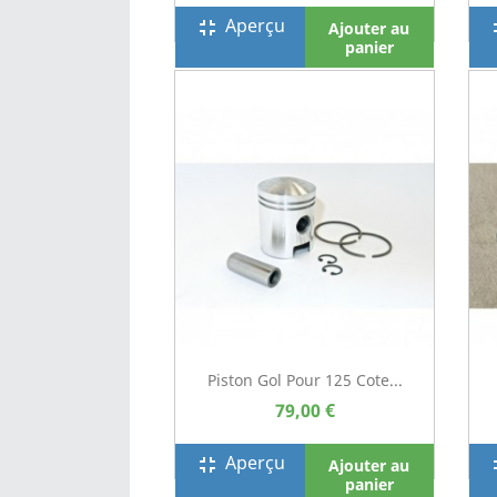
Aperçu
fullscreen_exit
full
Ajouter au
panier
Piston Gol Pour 125 Cote...
79,00 €
Aperçu
fullscreen_exit
full
Ajouter au
panier