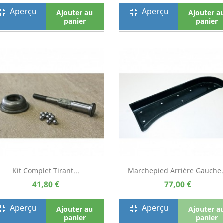
Aperçu
Aperçu
screen_exit
fullscreen_exit
Ajouter au
Ajouter a
panier
panier
Kit Complet Tirant...
Marchepied Arrière Gauche.
41,80 €
77,00 €
Aperçu
Aperçu
screen_exit
fullscreen_exit
Ajouter au
Ajouter a
panier
panier