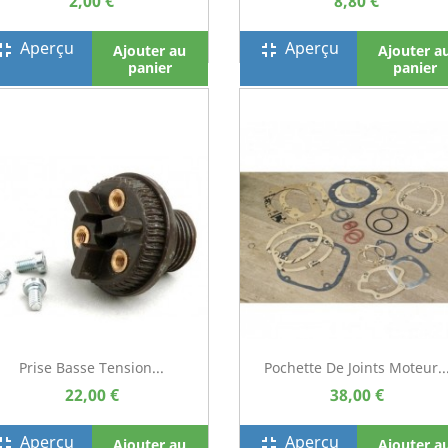
2,00 €
8,80 €
Aperçu
Aperçu
screen_exit
fullscreen_exit
Ajouter au
Ajouter a
panier
panier
Prise Basse Tension...
Pochette De Joints Moteur..
22,00 €
38,00 €
Aperçu
Aperçu
screen_exit
fullscreen_exit
Ajouter au
Ajouter a