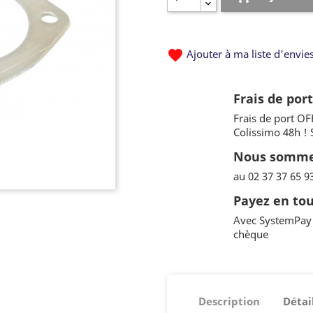
favorite
Ajouter à ma liste d'envie
Frais de por
Frais de port OF
Colissimo 48h !
Nous sommes
au 02 37 37 65 9
Payez en tou
Avec SystemPay 
chèque
Description
Détai