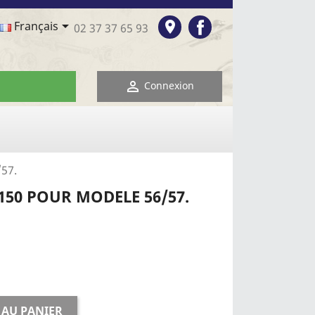
Facebook

room
Français
02 37 37 65 93

Connexion
/57.
150 POUR MODELE 56/57.
 AU PANIER