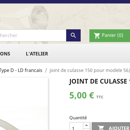

Panier
(0)
shopping_cart
IONS
L'ATELIER
Type D - LD francais
joint de culasse 150 pour modele 56
JOINT DE CULASSE 
5,00 €
TTC
Quantité

AJOUTER