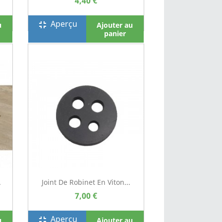
4,40 €
Aperçu
fullscreen_exit
u
Ajouter au
panier
.
Joint De Robinet En Viton...
7,00 €
Aperçu
fullscreen_exit
u
Ajouter au