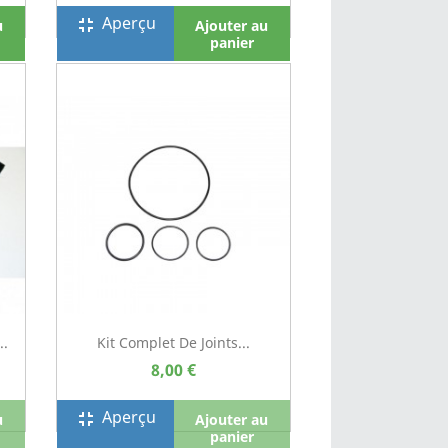
Aperçu
fullscreen_exit
u
Ajouter au
panier
..
Kit Complet De Joints...
8,00 €
Aperçu
fullscreen_exit
u
Ajouter au
panier