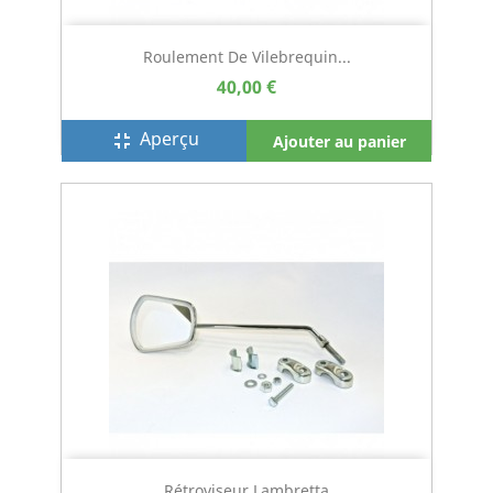
Roulement De Vilebrequin...
40,00 €
Aperçu
fullscreen_exit
Ajouter au panier
Rétroviseur Lambretta