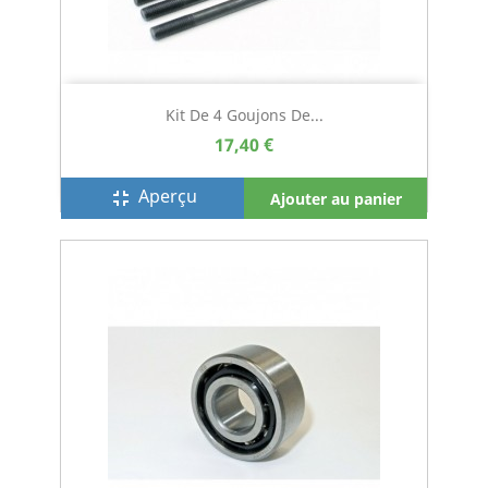
Kit De 4 Goujons De...
17,40 €
Aperçu
fullscreen_exit
Ajouter au panier