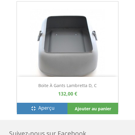
Boite À Gants Lambretta D, C
132,00 €
Aperçu
fullscreen_exit
Ajouter au panier
Suivez-nous sur Facebook