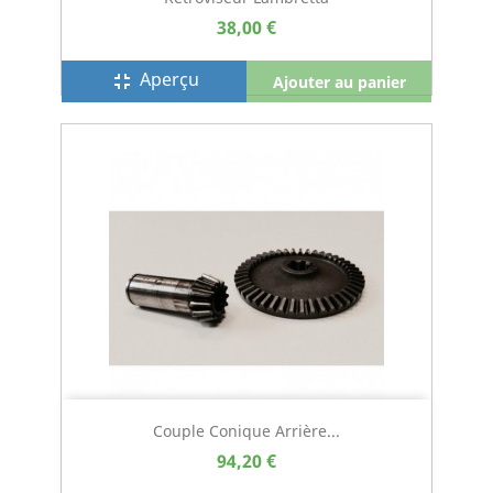
38,00 €
Aperçu
fullscreen_exit
Ajouter au panier
Couple Conique Arrière...
94,20 €