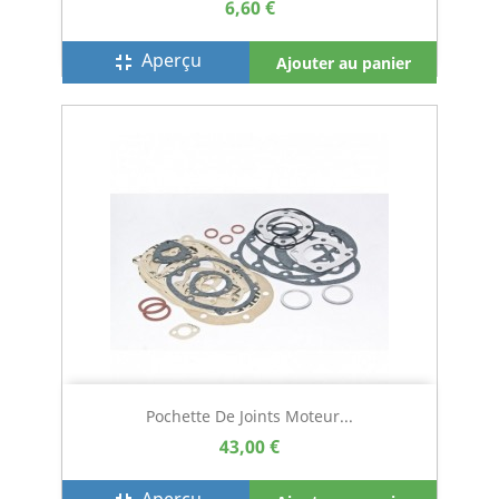
6,60 €
Aperçu
fullscreen_exit
Ajouter au panier
Pochette De Joints Moteur...
43,00 €