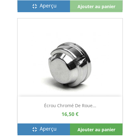
Aperçu
fullscreen_exit
Ajouter au panier
Écrou Chromé De Roue...
16,50 €
Aperçu
fullscreen_exit
Ajouter au panier