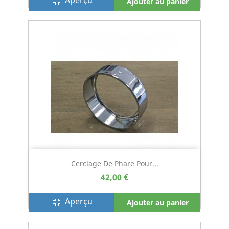
Aperçu
fullscreen_exit
Ajouter au panier
Cerclage De Phare Pour...
42,00 €
Aperçu
fullscreen_exit
Ajouter au panier