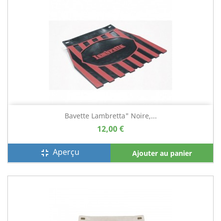
Bavette Lambretta" Noire,...
12,00 €
Aperçu
fullscreen_exit
Ajouter au panier