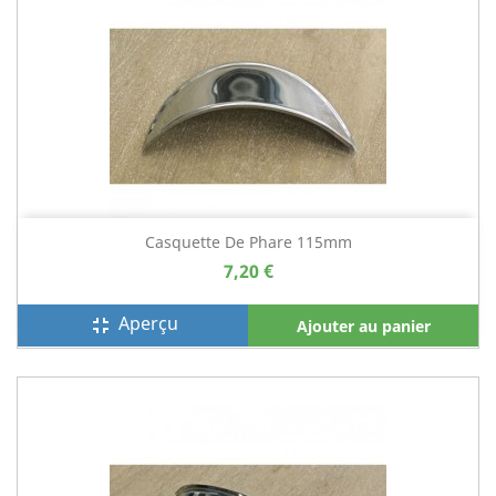
Casquette De Phare 115mm
7,20 €
Aperçu
fullscreen_exit
Ajouter au panier