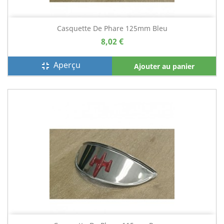
Casquette De Phare 125mm Bleu
8,02 €
Aperçu
fullscreen_exit
Ajouter au panier