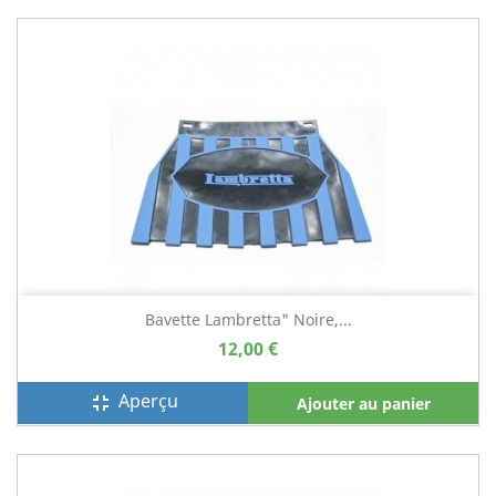
Bavette Lambretta" Noire,...
12,00 €
Aperçu
fullscreen_exit
Ajouter au panier