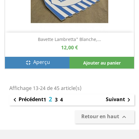
Bavette Lambretta" Blanche,...
12,00 €
Aperçu
fullscreen_exit
Ajouter au panier
Affichage 13-24 de 45 article(s)
2
Précédent
Suivant

1
3
4

Retour en haut
