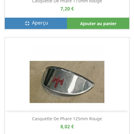
Casquette De Phare 115mm Rouge
7,20 €
Aperçu
fullscreen_exit
Ajouter au panier
Casquette De Phare 125mm Rouge
8,02 €