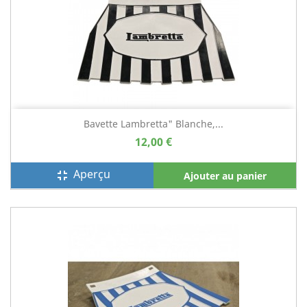
Bavette Lambretta" Blanche,...
12,00 €
Aperçu
fullscreen_exit
Ajouter au panier