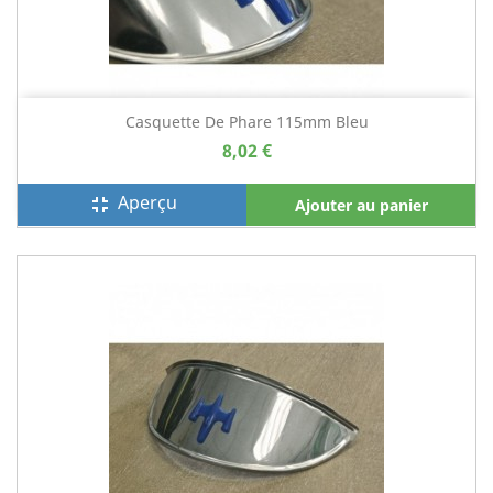
Casquette De Phare 115mm Bleu
8,02 €
Aperçu
fullscreen_exit
Ajouter au panier