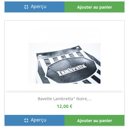
Aperçu
fullscreen_exit
Ajouter au panier
Bavette Lambretta" Noire,...
12,00 €
Aperçu
fullscreen_exit
Ajouter au panier