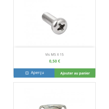
Vis M5 X 15
0,50 €
Aperçu
fullscreen_exit
Ajouter au panier