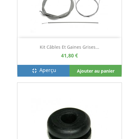
Kit Câbles Et Gaines Grises...
41,80 €
Aperçu
fullscreen_exit
Ajouter au panier