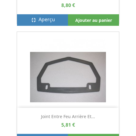
8,80 €
Aperçu
fullscreen_exit
Ajouter au panier
Joint Entre Feu Arrière Et...
5,81 €