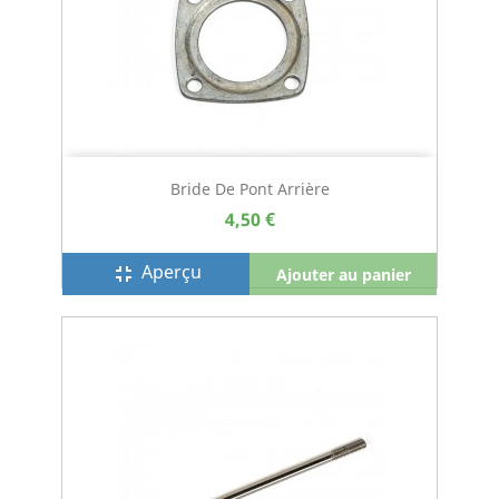
Bride De Pont Arrière
4,50 €
Aperçu
fullscreen_exit
Ajouter au panier