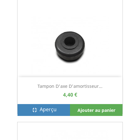
Tampon D'axe D'amortisseur...
4,40 €
Aperçu
fullscreen_exit
Ajouter au panier