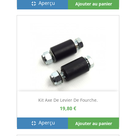
Aperçu
fullscreen_exit
Ajouter au panier
Kit Axe De Levier De Fourche.
19,80 €
Aperçu
fullscreen_exit
Ajouter au panier