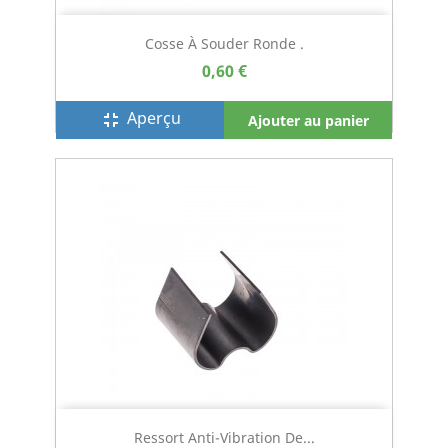
Cosse À Souder Ronde .
0,60 €
Aperçu
fullscreen_exit
Ajouter au panier
Ressort Anti-Vibration De...