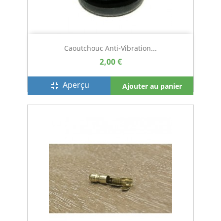
Caoutchouc Anti-Vibration...
2,00 €
Aperçu
fullscreen_exit
Ajouter au panier