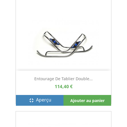
Entourage De Tablier Double...
114,40 €
Aperçu
fullscreen_exit
Ajouter au panier