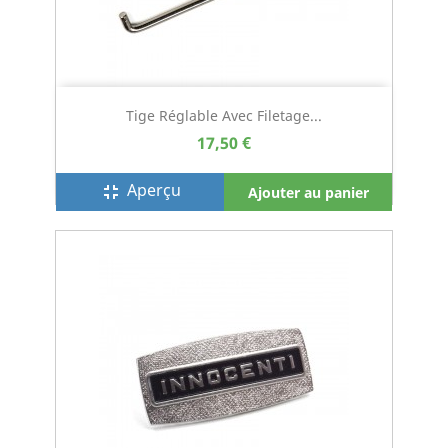
Tige Réglable Avec Filetage...
17,50 €
Aperçu
fullscreen_exit
Ajouter au panier