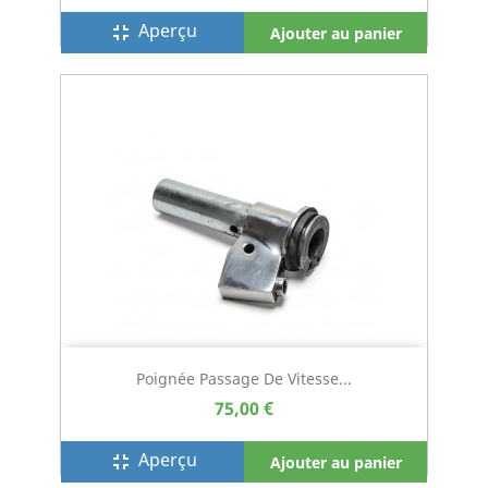
Aperçu
fullscreen_exit
Ajouter au panier
Poignée Passage De Vitesse...
75,00 €
Aperçu
fullscreen_exit
Ajouter au panier