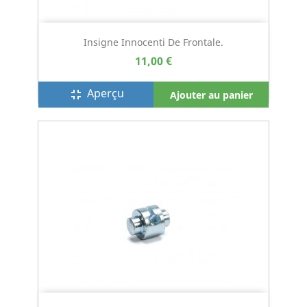
Insigne Innocenti De Frontale.
11,00 €
Aperçu
fullscreen_exit
Ajouter au panier