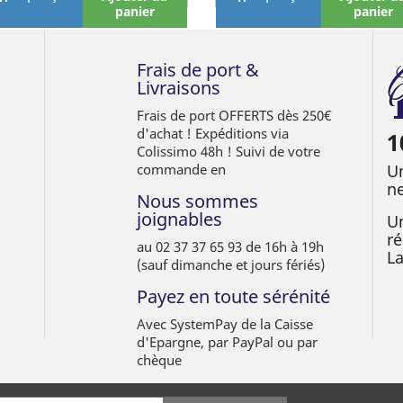
panier
panier
Frais de port &
Livraisons
Frais de port OFFERTS dès 250€
d'achat ! Expéditions via
1
Colissimo 48h ! Suivi de votre
commande en
Un
ne
Nous sommes
joignables
Un
ré
au 02 37 37 65 93 de 16h à 19h
L
(sauf dimanche et jours fériés)
Payez en toute sérénité
Avec SystemPay de la Caisse
d'Epargne, par PayPal ou par
chèque