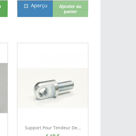
Aperçu
fullscreen_exit
u
Ajouter au
panier
Support Pour Tendeur De...