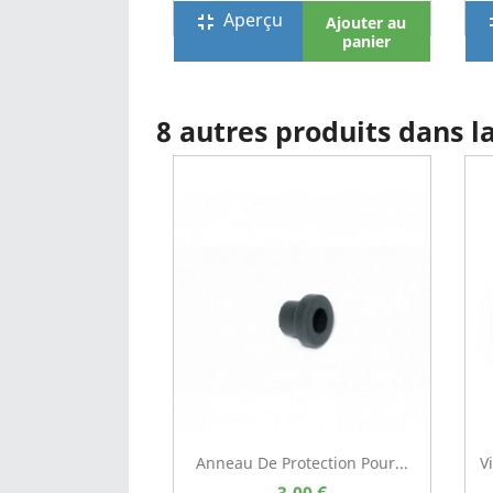
Aperçu
fullscreen_exit
full
Ajouter au
panier
8 autres produits dans 
Anneau De Protection Pour...
V