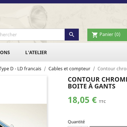

Panier
(0)
shopping_cart
IONS
L'ATELIER
Type D - LD francais
Cables et compteur
Contour chro
CONTOUR CHROMÉ
BOITE À GANTS
18,05 €
TTC
Quantité