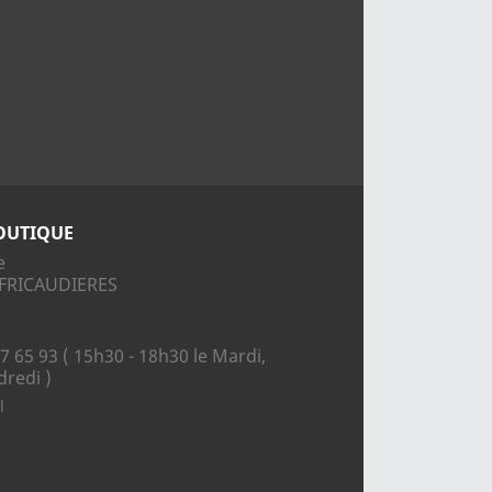
OUTIQUE
e
S FRICAUDIERES
7 65 93 ( 15h30 - 18h30 le Mardi,
dredi )
l