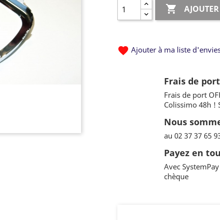

AJOUTER
favorite
Ajouter à ma liste d'envie
Frais de por
Frais de port OF
Colissimo 48h !
Nous sommes
au 02 37 37 65 9
Payez en tou
Avec SystemPay 
chèque