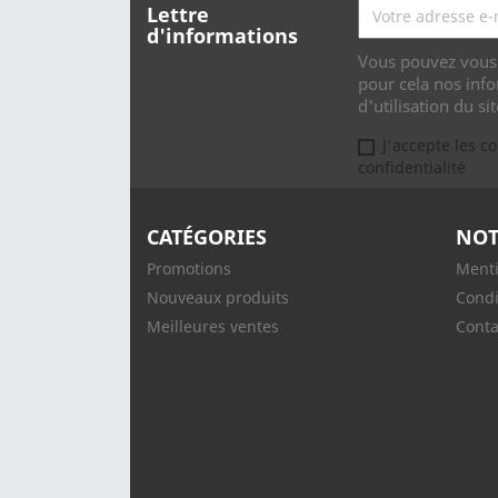
Lettre
d'informations
Vous pouvez vous 
pour cela nos info
d'utilisation du sit
J'accepte les c
confidentialité
CATÉGORIES
NOT
Promotions
Menti
Nouveaux produits
Condi
Meilleures ventes
Conta