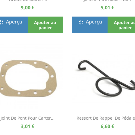
9,00 €
5,01 €
Aperçu
Aperçu
screen_exit
fullscreen_exit
Ajouter au
Ajouter a
panier
panier
Joint De Pont Pour Carter...
Ressort De Rappel De Pédale.
3,01 €
6,60 €