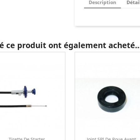
Description
Détai
té ce produit ont également acheté..
Tirette De Starter...
Joint SPI De Roue Avant