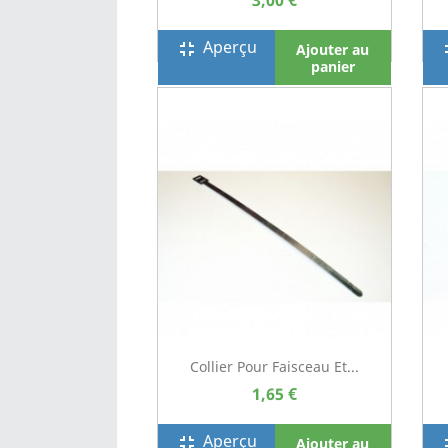
3,00 €
Aperçu
fullscreen_exit
full
Ajouter au
panier
Collier Pour Faisceau Et...
1,65 €
Aperçu
fullscreen_exit
full
Ajouter au