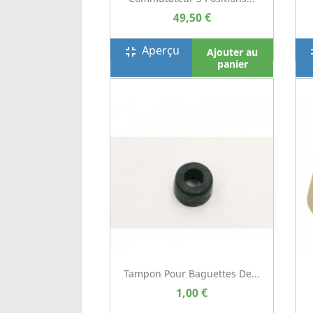
49,50 €
Aperçu
fullscreen_exit
full
Ajouter au
panier
Tampon Pour Baguettes De...
1,00 €