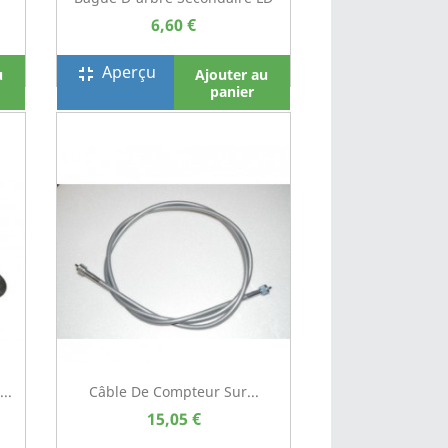
6,60 €
Aperçu
fullscreen_exit
u
Ajouter au
panier
..
Câble De Compteur Sur...
15,05 €