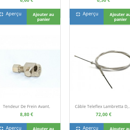
6,60 €
0,50 €
Aperçu
Aperçu
screen_exit
fullscreen_exit
Ajouter au
Ajouter a
panier
panier
Tendeur De Frein Avant.
Câble Teleflex Lambretta D,.
8,80 €
72,00 €
Aperçu
Aperçu
screen_exit
fullscreen_exit
Ajouter au
Ajouter a