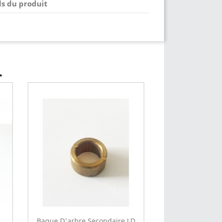
ls du produit
.
Bague D'arbre Secondaire LD