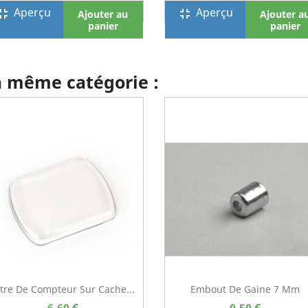
Aperçu
Aperçu
screen_exit
fullscreen_exit
Ajouter au
Ajouter a
panier
panier
la même catégorie :
itre De Compteur Sur Cache...
Embout De Gaine 7 Mm