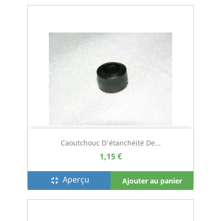
Caoutchouc D'étanchéité De...
1,15 €
Aperçu
fullscreen_exit
Ajouter au panier