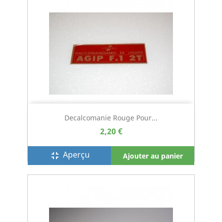
Decalcomanie Rouge Pour...
2,20 €
Aperçu
fullscreen_exit
Ajouter au panier