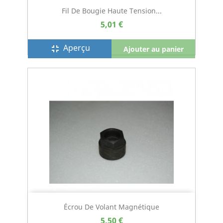
Fil De Bougie Haute Tension...
5,01 €
Aperçu
fullscreen_exit
Ajouter au panier
Écrou De Volant Magnétique
5,50 €