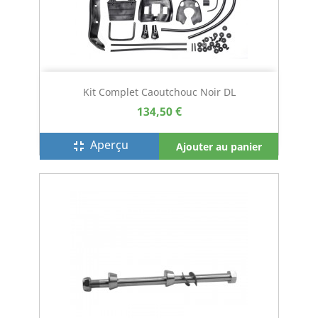
Kit Complet Caoutchouc Noir DL
134,50 €
Aperçu
fullscreen_exit
Ajouter au panier