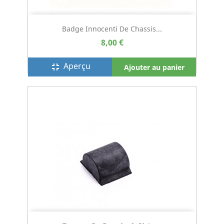
Badge Innocenti De Chassis...
8,00 €
Aperçu
fullscreen_exit
Ajouter au panier