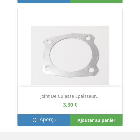
Joint De Culasse Épaisseur...
3,30 €
Aperçu
fullscreen_exit
Ajouter au panier