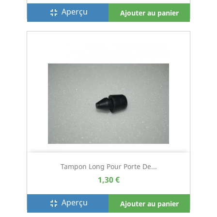
Aperçu
fullscreen_exit
Ajouter au panier
Tampon Long Pour Porte De...
1,30 €
Aperçu
fullscreen_exit
Ajouter au panier