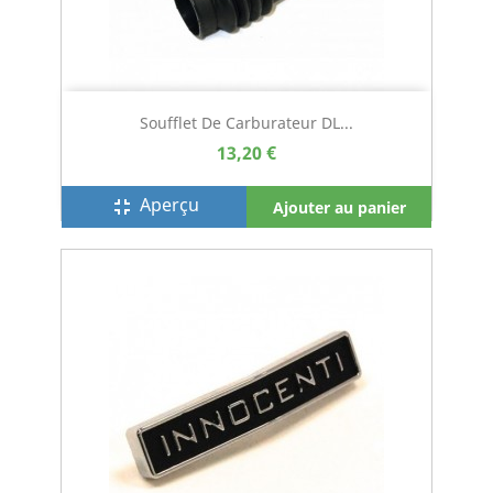
Soufflet De Carburateur DL...
13,20 €
Aperçu
fullscreen_exit
Ajouter au panier