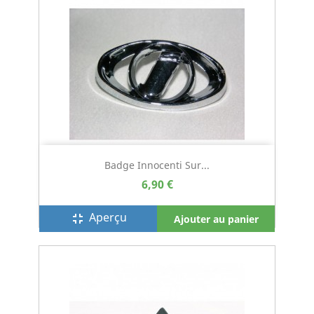
Badge Innocenti Sur...
6,90 €
Aperçu
fullscreen_exit
Ajouter au panier