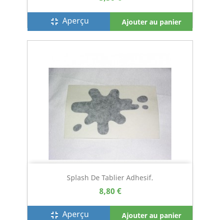
Aperçu
fullscreen_exit
Ajouter au panier
Splash De Tablier Adhesif.
8,80 €
Aperçu
fullscreen_exit
Ajouter au panier