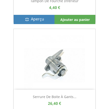
Tampon De Fourche Inférieur
4,40 €
Aperçu
fullscreen_exit
Ajouter au panier
Serrure De Boite À Gants...
26,40 €