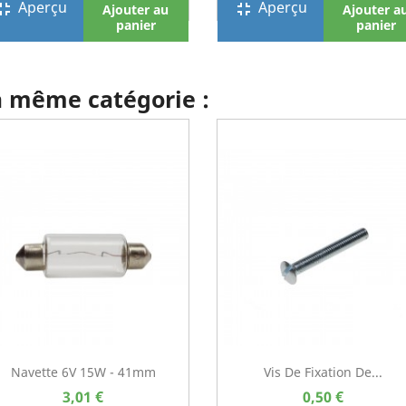
Aperçu
Aperçu
screen_exit
fullscreen_exit
Ajouter au
Ajouter a
panier
panier
la même catégorie :
Navette 6V 15W - 41mm
Vis De Fixation De...
3,01 €
0,50 €