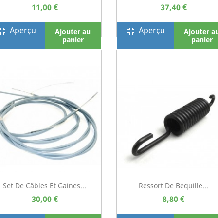
11,00 €
37,40 €
Aperçu
Aperçu
screen_exit
fullscreen_exit
Ajouter au
Ajouter a
panier
panier
Set De Câbles Et Gaines...
Ressort De Béquille...
30,00 €
8,80 €