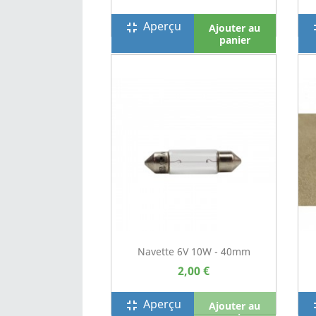
Aperçu
fullscreen_exit
full
Ajouter au
panier
Navette 6V 10W - 40mm
2,00 €
Aperçu
fullscreen_exit
full
Ajouter au