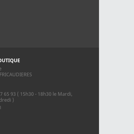
OUTIQUE
e
S FRICAUDIERES
7 65 93 ( 15h30 - 18h30 le Mardi,
dredi )
l