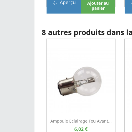
Aperçu
fullscreen_exit
full
Ajouter au
panier
8 autres produits dans 
Ampoule Eclairage Feu Avant...
6,02 €