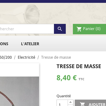

Panier
(0)
shopping_cart
IONS
L'ATELIER
50/200
Electricité
Tresse de masse
TRESSE DE MASSE
8,40 €
TTC
Quantité

AJOUTER