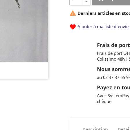

Derniers articles en sto
favorite
Ajouter à ma liste d'envie
Frais de por
Frais de port OF
Colissimo 48h !
Nous sommes
au 02 37 37 65 9
Payez en tou
Avec SystemPay 
chèque
Description
Détai