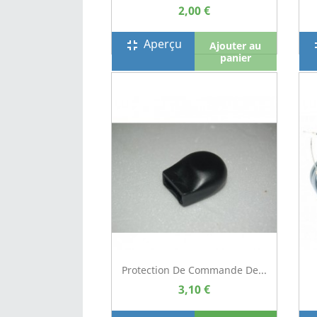
2,00 €
Aperçu
fullscreen_exit
full
Ajouter au
panier
Protection De Commande De...
3,10 €