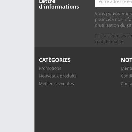
Lettre
d'informations
Vous pouvez vous 
pour cela nos info
d'utilisation du sit
J'accepte les c
confidentialité
CATÉGORIES
NOT
Promotions
Menti
Nouveaux produits
Condi
Meilleures ventes
Conta