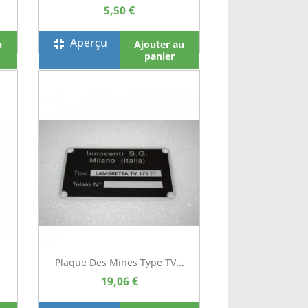
5,50 €
Aperçu
fullscreen_exit
u
Ajouter au
panier
Plaque Des Mines Type TV...
19,06 €