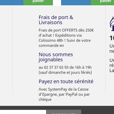
panier
panier
Frais de port &
Livraisons
Frais de port OFFERTS dès 250€
d'achat ! Expéditions via
1
Colissimo 48h ! Suivi de votre
commande en
Un
ne
Nous sommes
joignables
Un
ré
au 02 37 37 65 93 de 16h à 19h
L
(sauf dimanche et jours fériés)
Payez en toute sérénité
Avec SystemPay de la Caisse
d'Epargne, par PayPal ou par
chèque