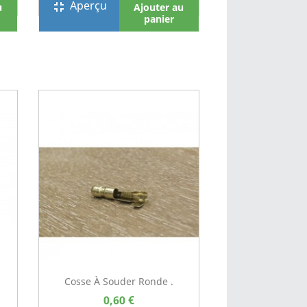
Aperçu
fullscreen_exit
u
Ajouter au
panier
Cosse À Souder Ronde .
0,60 €