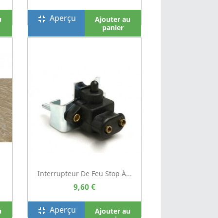
Aperçu
fullscreen_exit
u
Ajouter au
panier
Interrupteur De Feu Stop À...
9,60 €
Aperçu
fullscreen_exit
u
Ajouter au