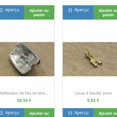
Aperçu
Aperçu
screen_exit
fullscreen_exit
Ajouter au
Ajouter a
panier
panier
Réflecteur De Feu Arrière...
Cosse À Souder 6mm
38,50 €
0,65 €
Aperçu
Aperçu
screen_exit
fullscreen_exit
Ajouter au
Ajouter a