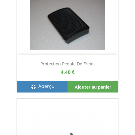
Protection Pedale De Frein.
4,40 €
Aperçu
fullscreen_exit
Ajouter au panier