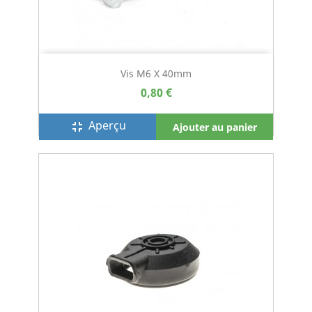
Vis M6 X 40mm
0,80 €
Aperçu
fullscreen_exit
Ajouter au panier