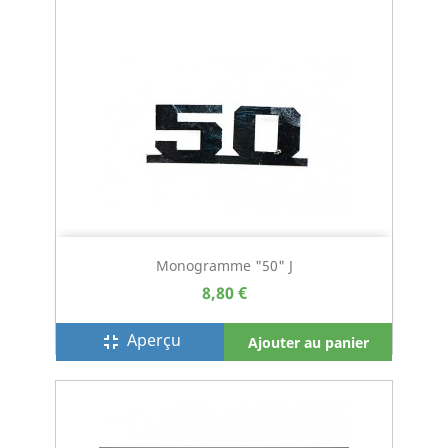
Monogramme "50" J
8,80 €
Aperçu
fullscreen_exit
Ajouter au panier