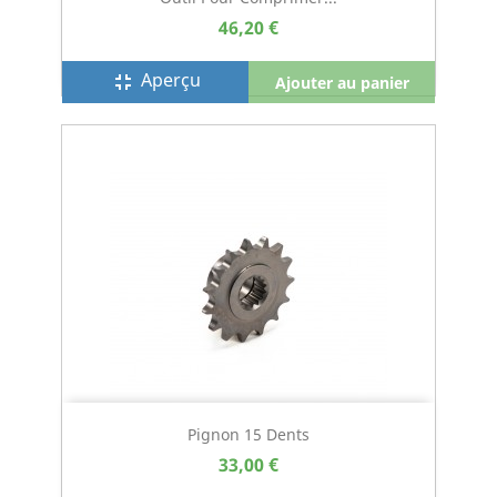
46,20 €
Aperçu
fullscreen_exit
Ajouter au panier
Pignon 15 Dents
33,00 €