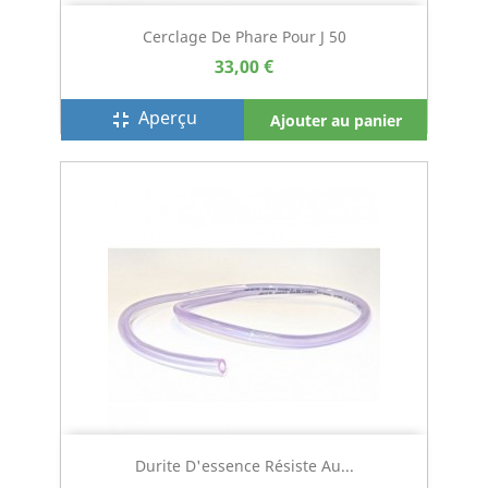
Cerclage De Phare Pour J 50
33,00 €
Aperçu
fullscreen_exit
Ajouter au panier
Durite D'essence Résiste Au...