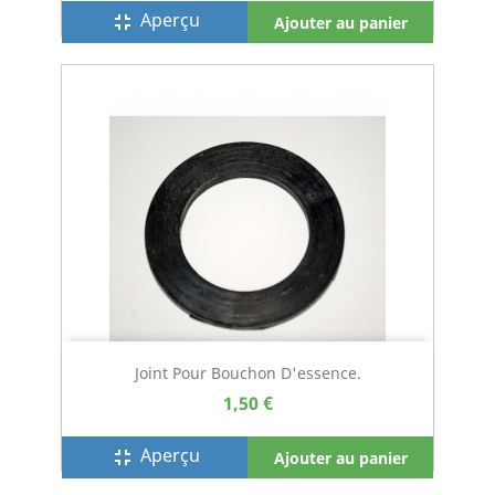
Aperçu
fullscreen_exit
Ajouter au panier
Joint Pour Bouchon D'essence.
1,50 €
Aperçu
fullscreen_exit
Ajouter au panier