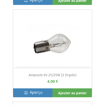
Aperçu
fullscreen_exit
Ajouter au panier
Ampoule 6V 25/25W (2 Ergots)
4,00 €
Aperçu
fullscreen_exit
Ajouter au panier