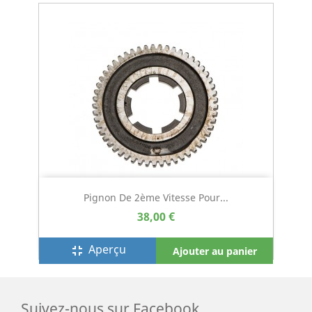
Pignon De 2ème Vitesse Pour...
38,00 €
Aperçu
fullscreen_exit
Ajouter au panier
Suivez-nous sur Facebook