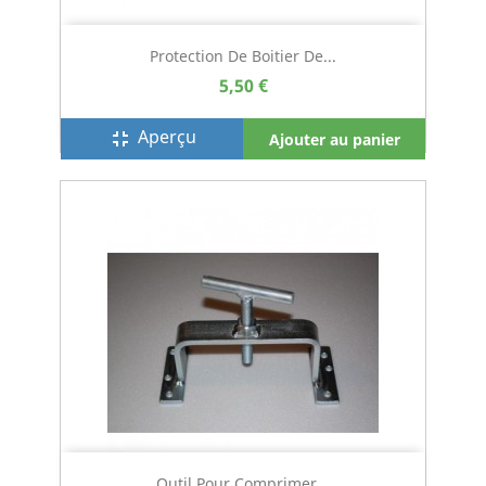
Protection De Boitier De...
5,50 €
Aperçu
fullscreen_exit
Ajouter au panier
Outil Pour Comprimer...