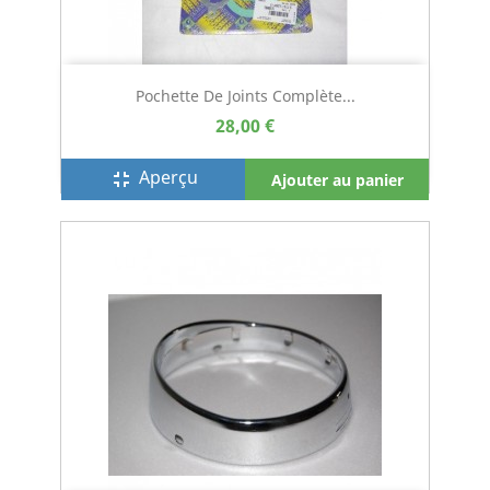
Pochette De Joints Complète...
28,00 €
Aperçu
fullscreen_exit
Ajouter au panier