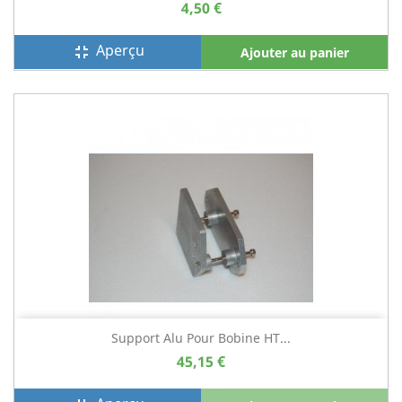
4,50 €
Aperçu
fullscreen_exit
Ajouter au panier
Support Alu Pour Bobine HT...
45,15 €