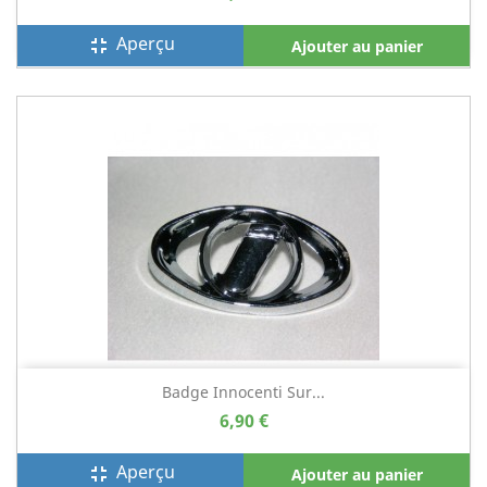
Aperçu
fullscreen_exit
Ajouter au panier
Badge Innocenti Sur...
6,90 €
Aperçu
fullscreen_exit
Ajouter au panier