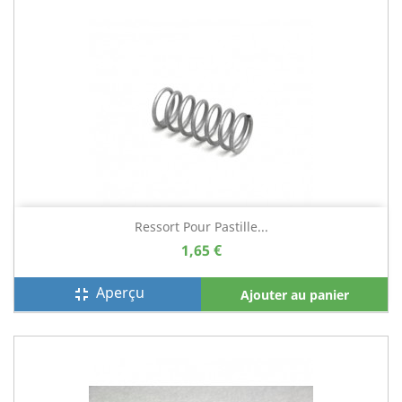
Ressort Pour Pastille...
1,65 €
Aperçu
fullscreen_exit
Ajouter au panier