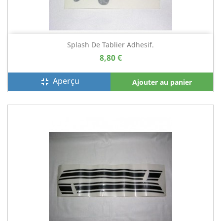
Splash De Tablier Adhesif.
8,80 €
Aperçu
fullscreen_exit
Ajouter au panier