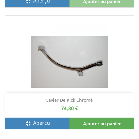
Aperçu
fullscreen_exit
Ajouter au panier
Levier De Kick Chromé
74,80 €
Aperçu
fullscreen_exit
Ajouter au panier