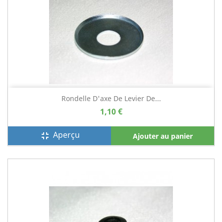
Rondelle D'axe De Levier De...
1,10 €
Aperçu
fullscreen_exit
Ajouter au panier