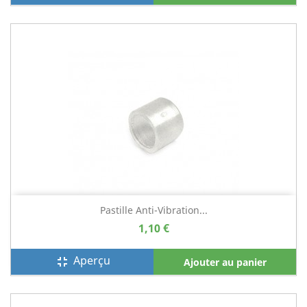
Pastille Anti-Vibration...
1,10 €
Aperçu
fullscreen_exit
Ajouter au panier