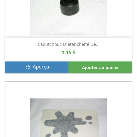
Caoutchouc D'étanchéité De...
1,15 €
Aperçu
fullscreen_exit
Ajouter au panier