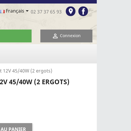
Facebook

room
Français
02 37 37 65 93

Connexion
 12V 45/40W (2 ergots)
V 45/40W (2 ERGOTS)
 AU PANIER