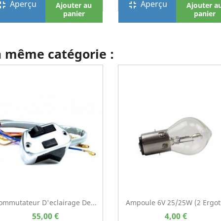
Aperçu
Aperçu
screen_exit
fullscreen_exit
Ajouter au
Ajouter a
panier
panier
la même catégorie :
ommutateur D'eclairage De...
Ampoule 6V 25/25W (2 Ergot
55,00 €
4,00 €