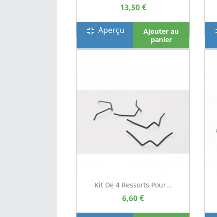
13,50 €
Aperçu
fullscreen_exit
full
Ajouter au
panier
Kit De 4 Ressorts Pour...
6,60 €