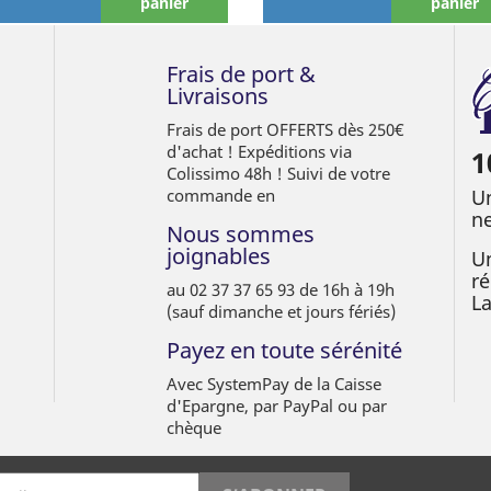
panier
panier
Frais de port &
Livraisons
Frais de port OFFERTS dès 250€
d'achat ! Expéditions via
1
Colissimo 48h ! Suivi de votre
commande en
Un
ne
Nous sommes
joignables
Un
ré
au 02 37 37 65 93 de 16h à 19h
L
(sauf dimanche et jours fériés)
Payez en toute sérénité
Avec SystemPay de la Caisse
d'Epargne, par PayPal ou par
chèque