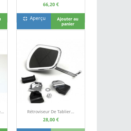
66,20 €
Aperçu
fullscreen_exit
u
Ajouter au
panier
..
Rétroviseur De Tablier...
28,00 €