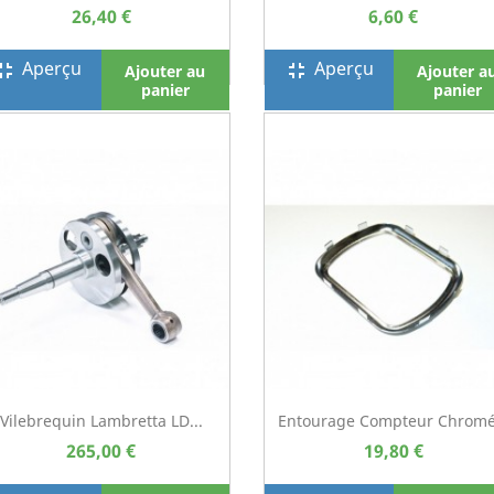
26,40 €
6,60 €
Aperçu
Aperçu
screen_exit
fullscreen_exit
Ajouter au
Ajouter a
panier
panier
Vilebrequin Lambretta LD...
Entourage Compteur Chromé.
265,00 €
19,80 €