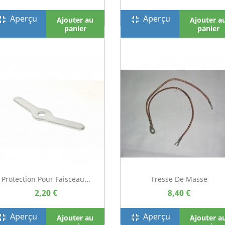
Aperçu
Aperçu
screen_exit
fullscreen_exit
Ajouter au
Ajouter a
panier
panier
Protection Pour Faisceau...
Tresse De Masse
2,20 €
8,40 €
Aperçu
Aperçu
screen_exit
fullscreen_exit
Ajouter au
Ajouter a