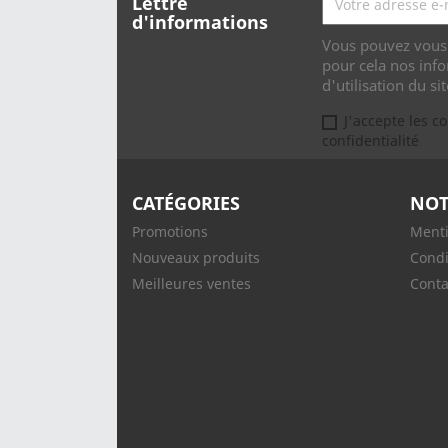
Lettre
d'informations
Vous pouvez vous 
pour cela nos info
d'utilisation du sit
J'accepte les c
confidentialité
CATÉGORIES
NOT
Promotions
Menti
Nouveaux produits
Condi
Meilleures ventes
Conta