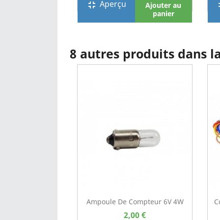
Aperçu
fullscreen_exit
full
Ajouter au
panier
8 autres produits dans 
Ampoule De Compteur 6V 4W
C
2,00 €