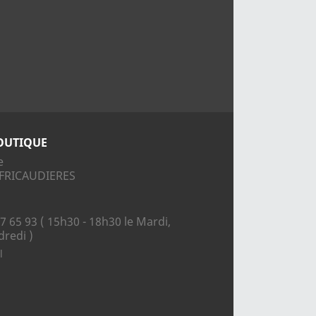
OUTIQUE
e
S FRICAUDIERES
7 65 93 ( 15h30 - 18h30 le Mardi,
dredi )
l