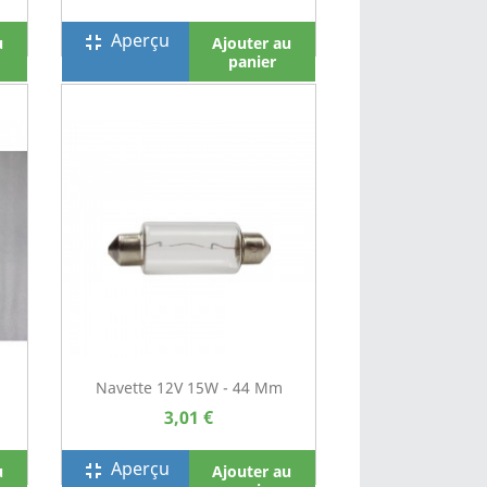
Aperçu
fullscreen_exit
u
Ajouter au
panier
Navette 12V 15W - 44 Mm
3,01 €
Aperçu
fullscreen_exit
u
Ajouter au