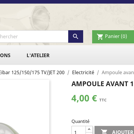

Panier
(0)
shopping_cart
IONS
L'ATELIER
Eibar 125/150/175 TV/JET 200
Electricité
Ampoule avant
AMPOULE AVANT 12
4,00 €
TTC
Quantité

AJOUTER