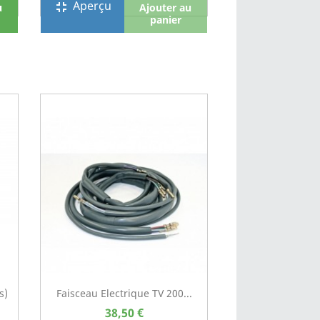
Aperçu
fullscreen_exit
u
Ajouter au
panier
s)
Faisceau Electrique TV 200...
38,50 €