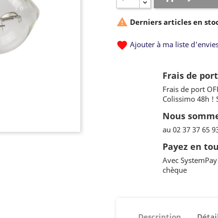

Derniers articles en sto
favorite
Ajouter à ma liste d'envie
Frais de por
Frais de port OF
Colissimo 48h !
Nous sommes
au 02 37 37 65 9
Payez en tou
Avec SystemPay 
chèque
Description
Détai