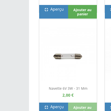
Aperçu
fullscreen_exit
full
Ajouter au
panier
Navette 6V 3W - 31 Mm
2,00 €
Aperçu
fullscreen_exit
full
Ajouter au