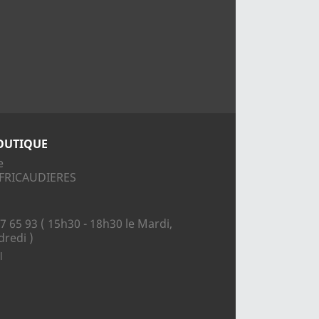
OUTIQUE
e
S FRICAUDIERES
7 65 93 ( 15h30 - 18h30 le Mardi,
dredi )
l