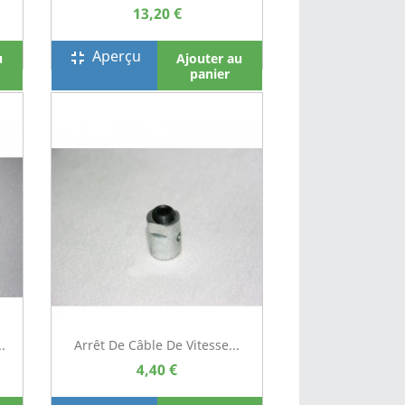
13,20 €
Aperçu
fullscreen_exit
u
Ajouter au
panier
.
Arrêt De Câble De Vitesse...
4,40 €