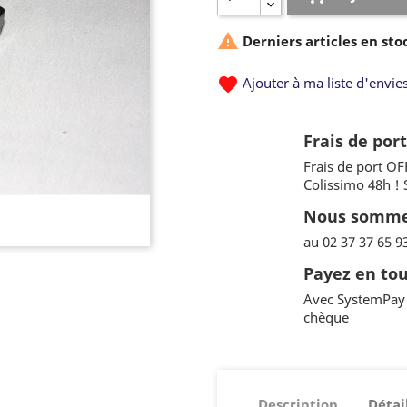

Derniers articles en sto
favorite
Ajouter à ma liste d'envie
Frais de por
Frais de port OF
Colissimo 48h !
Nous sommes
au 02 37 37 65 9
Payez en tou
Avec SystemPay 
chèque
Description
Détai