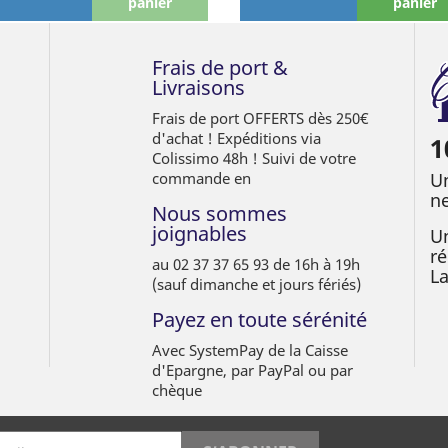
panier
panier
Frais de port &
Livraisons
Frais de port OFFERTS dès 250€
d'achat ! Expéditions via
1
Colissimo 48h ! Suivi de votre
commande en
Un
ne
Nous sommes
joignables
Un
ré
au 02 37 37 65 93 de 16h à 19h
L
(sauf dimanche et jours fériés)
Payez en toute sérénité
Avec SystemPay de la Caisse
d'Epargne, par PayPal ou par
chèque