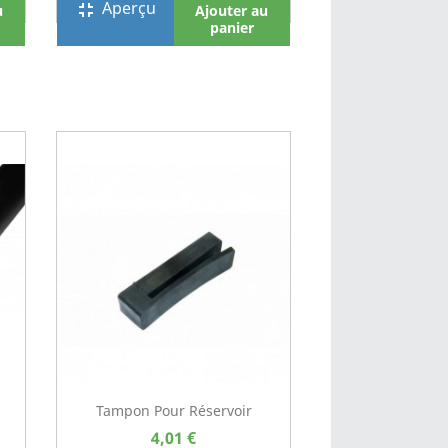
Aperçu
fullscreen_exit
u
Ajouter au
panier
Tampon Pour Réservoir
4,01 €