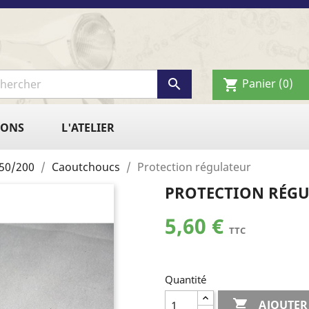

Panier
(0)
shopping_cart
IONS
L'ATELIER
50/200
Caoutchoucs
Protection régulateur
PROTECTION RÉG
5,60 €
TTC
Quantité

AJOUTER