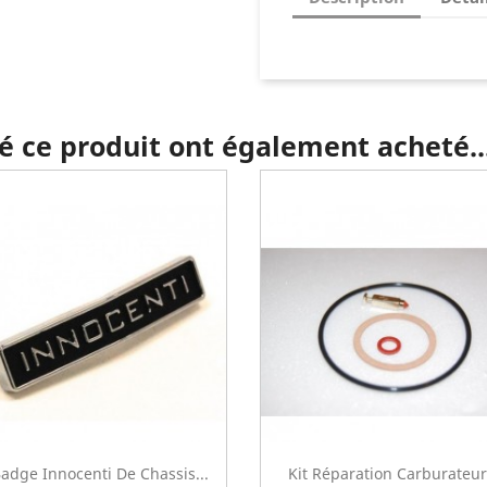
té ce produit ont également acheté..
adge Innocenti De Chassis...
Kit Réparation Carburateur