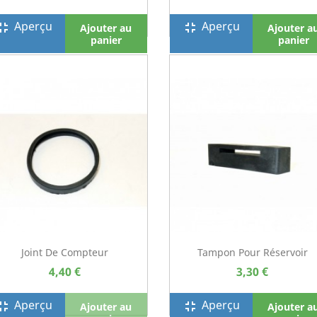
Aperçu
Aperçu
screen_exit
fullscreen_exit
Ajouter au
Ajouter a
panier
panier
Joint De Compteur
Tampon Pour Réservoir
4,40 €
3,30 €
Aperçu
Aperçu
screen_exit
fullscreen_exit
Ajouter au
Ajouter a