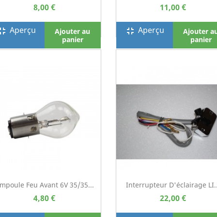
8,00 €
11,00 €
Aperçu
Aperçu
screen_exit
fullscreen_exit
Ajouter au
Ajouter a
panier
panier
mpoule Feu Avant 6V 35/35...
Interrupteur D'éclairage LI..
4,80 €
22,00 €