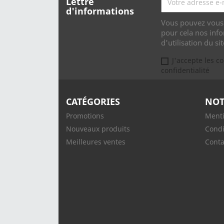
Lettre
d'informations
Vous pouvez vous 
pour cela nos info
d'utilisation du sit
J'accepte les c
confidentialité
CATÉGORIES
NOT
Promotions
Menti
Nouveaux produits
Condi
Meilleures ventes
Conta