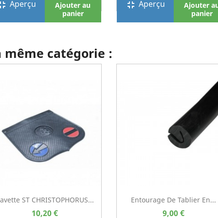
Aperçu
Aperçu
screen_exit
fullscreen_exit
Ajouter au
Ajouter a
panier
panier
la même catégorie :
avette ST CHRISTOPHORUS...
Entourage De Tablier En...
10,20 €
9,00 €