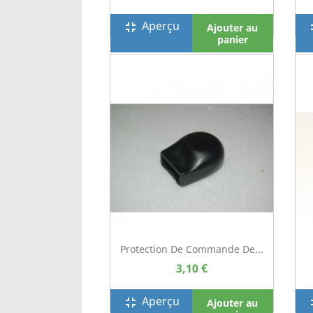
Aperçu
fullscreen_exit
full
Ajouter au
panier
Protection De Commande De...
3,10 €
Aperçu
fullscreen_exit
full
Ajouter au