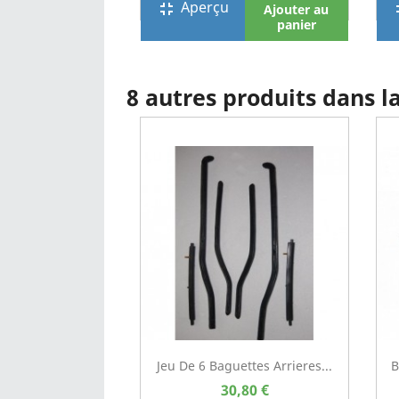
Aperçu
fullscreen_exit
full
Ajouter au
panier
8 autres produits dans 
Jeu De 6 Baguettes Arrieres...
B
30,80 €