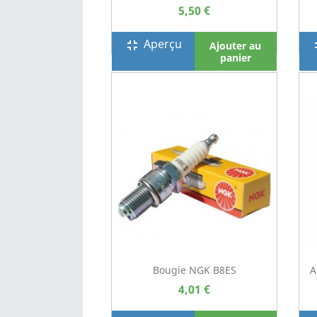
5,50 €
Aperçu
fullscreen_exit
full
Ajouter au
panier
Bougie NGK B8ES
A
4,01 €